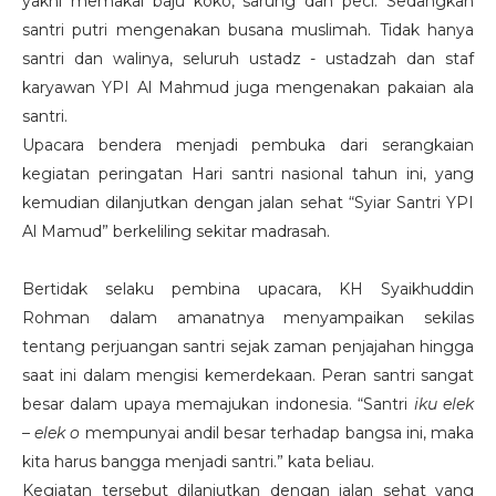
yakni memakai baju koko, sarung dan peci. Sedangkan
santri putri mengenakan busana muslimah. Tidak hanya
santri dan walinya, seluruh ustadz - ustadzah dan staf
karyawan YPI Al Mahmud juga mengenakan pakaian ala
santri.
Upacara bendera menjadi pembuka dari serangkaian
kegiatan peringatan Hari santri nasional tahun ini, yang
kemudian dilanjutkan dengan jalan sehat “Syiar Santri YPI
Al Mamud” berkeliling sekitar madrasah.
Bertidak selaku pembina upacara, KH Syaikhuddin
Rohman dalam amanatnya menyampaikan sekilas
tentang perjuangan santri sejak zaman penjajahan hingga
saat ini dalam mengisi kemerdekaan. Peran santri sangat
besar dalam upaya memajukan indonesia. “Santri
iku elek
– elek o
mempunyai andil besar terhadap bangsa ini, maka
kita harus bangga menjadi santri.” kata beliau.
Kegiatan tersebut dilanjutkan dengan jalan sehat yang